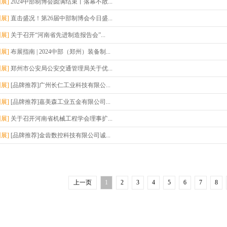
州展]
2024中部制博会圆满结束丨落幕不散...
州展]
直击盛况！第26届中部制博会今日盛...
州展]
关于召开“河南省先进制造报告会”...
州展]
布展指南 | 2024中部（郑州）装备制...
州展]
郑州市公安局公安交通管理局关于优...
州展]
[品牌推荐]广州长仁工业科技有限公...
州展]
[品牌推荐]嘉美森工业五金有限公司...
州展]
关于召开河南省机械工程学会理事扩...
州展]
[品牌推荐]金齿数控科技有限公司诚...
上一页
1
2
3
4
5
6
7
8