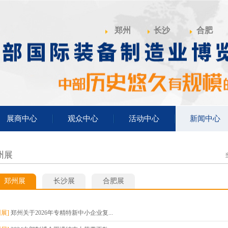
郑州
长沙
合肥
展商中心
观众中心
活动中心
新闻中心
州展
郑州展
长沙展
合肥展
州展]
郑州关于2026年专精特新中小企业复...