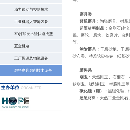
等。
动力传动与控制技术
磨具类
普通磨具：
陶瓷磨具、树脂
工业机器人智能装备
超硬材料制品：
金刚石砂轮
3D打印技术暨快速成型
辊、磨轮、磨块、软磨片、金
等。
五金机电
涂附磨具：
干磨砂纸、干磨
砂布卷、特柔软砂布卷、纸基砂
工厂搬运及物流设备
磨料类
磨料磨具磨削技术设备
刚玉：
天然刚玉、石榴石、
钕刚玉、烧结刚玉、半脆刚玉等
碳化硅（硼）：
黑碳化硅、
超硬材料：
天然工业金刚石