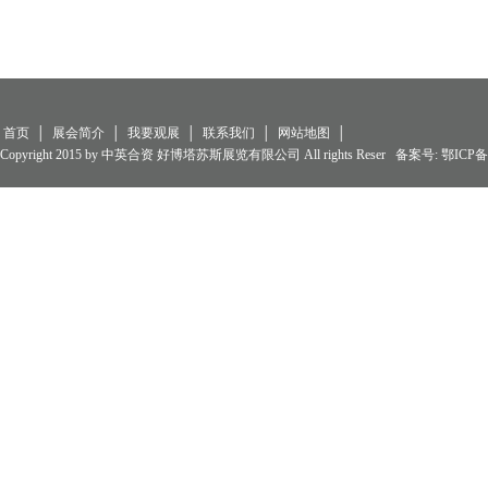
首页
│
展会简介
│
我要观展
│
联系我们
│
网站地图
│
Copyright 2015 by 中英合资 好博塔苏斯展览有限公司 All rights Reser 备案号:
鄂ICP备0